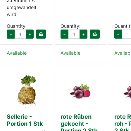
zu Vitamin A
umgewandelt
wird
Quantity:
Quantity:
Quantit
−
+
−
+
−
Available
Available
Availab
Sellerie -
rote Rüben
rote 
Portion 1 Stk
gekocht -
roh - 
Portion 2 Stk
2 Stk.