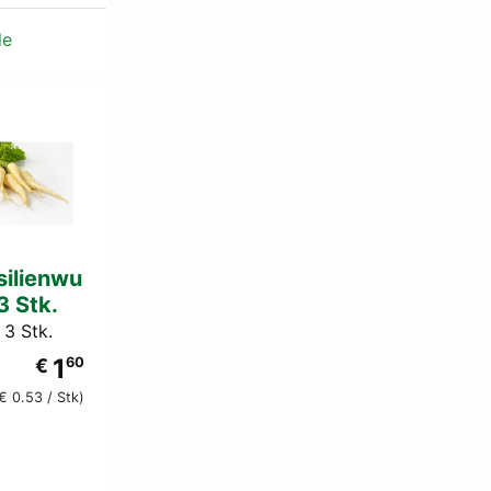
le
silienwu
3 Stk.
 3 Stk.
1
€
60
€ 0.53 / Stk)