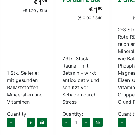
1
€
20
1
€
80
(€ 1.20 / Stk)
(€ 0.90 / Stk)
(
2-3 Stk
Rote R
reich a
Mineral
2Stk. Stück
wie Kal
Rauna - mit
Phospho
1 Stk. Sellerie:
Betanin - wirkt
Magnes
mit gesunden
antioxidativ und
Eisen s
Ballaststoffen,
schützt vor
Vitamin
Minaeralien und
Schäden durch
Gruppe,
Vitaminen
Stress
C und F
Quantity:
Quantity:
Quantit
−
+
−
+
−