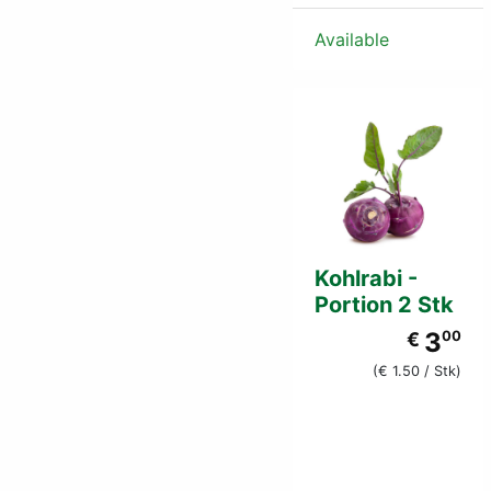
Available
Kohlrabi -
Portion 2 Stk
3
€
00
(€ 1.50 / Stk)