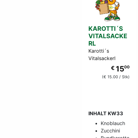
KAROTTI´S
VITALSACKE
RL
Karotti´s
Vitalsackerl
15
€
00
(€ 15.00 / Stk)
INHALT KW33
Knoblauch
Zucchini