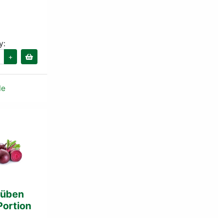
y:
+
le
Rüben
Portion