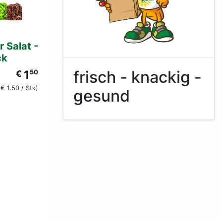
r Salat -
ck
frisch - knackig -
1
€
50
(€ 1.50 / Stk)
gesund