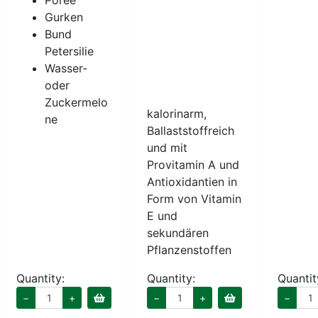
Poree
Gurken
Bund
Petersilie
Wasser-
oder
Zuckermelo
kalorinarm,
ne
Ballaststoffreich
und mit
Provitamin A und
Antioxidantien in
Form von Vitamin
E und
sekundären
Pflanzenstoffen
Quantity:
Quantity:
Quantit
−
+
−
+
−