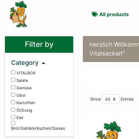
All products
Filter by
Herzlich Willkom
Vitalsackerl"
Category
VITALBOX
Delivery area
—
Salate
Gemüse
Obst
Show
Entries
Kartoffeln
Öl/Essig
Eier
Brot/Gebäck/Kuchen/Süsses