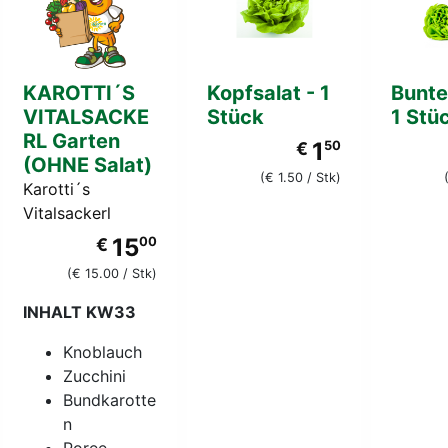
KAROTTI´S
Kopfsalat - 1
Bunte
VITALSACKE
Stück
1 Stü
RL Garten
1
€
50
(OHNE Salat)
(€ 1.50 / Stk)
Karotti´s
Vitalsackerl
15
€
00
(€ 15.00 / Stk)
INHALT KW33
Knoblauch
Zucchini
Bundkarotte
n