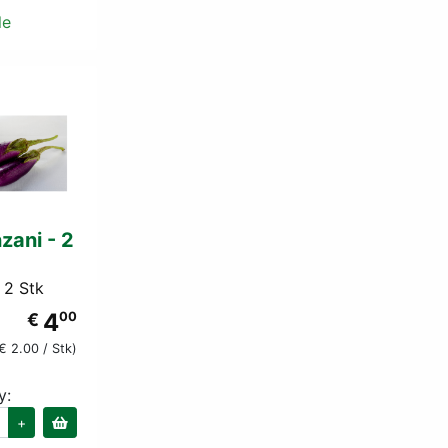
le
zani - 2
 2 Stk
4
€
00
€ 2.00 / Stk)
y:
+