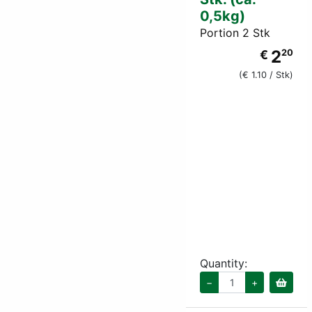
0,5kg)
Portion 2 Stk
2
€
20
(€ 1.10 / Stk)
Quantity:
−
+