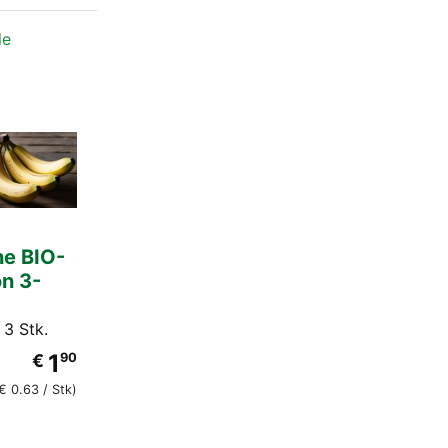
le
e BIO-
on 3-
 3 Stk.
1
€
90
€ 0.63 / Stk)