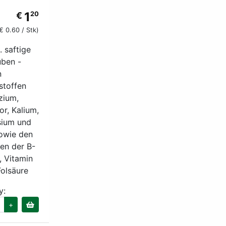
1
€
20
€ 0.60 / Stk)
. saftige
üben -
n
stoffen
zium,
r, Kalium,
ium und
owie den
en der B-
 Vitamin
olsäure
y:
+