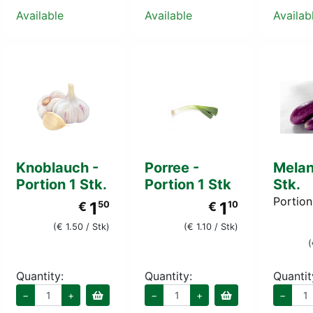
Available
Available
Availab
Knoblauch -
Porree -
Melan
Portion 1 Stk.
Portion 1 Stk
Stk.
Portion
1
1
€
50
€
10
(€ 1.50 / Stk)
(€ 1.10 / Stk)
(
Quantity:
Quantity:
Quantit
−
+
−
+
−